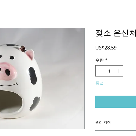
젖소 은신
가
US$28.59
격
수량
*
품절
관리 지침
100% 세라믹 조각으