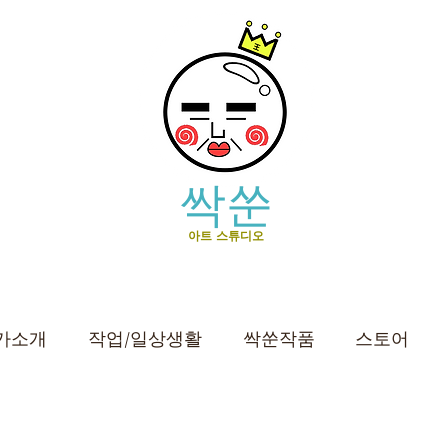
싹쑨
아트 스튜디오
가소개
작업/일상생활
싹쑨작품
스토어