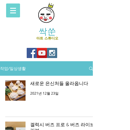
싹쑨
아트 스튜디오
작업/일상생활
새로운 은신처들 올라옵니다
2021년 12월 23일
겔럭시 버즈 프로 & 버즈 라이브