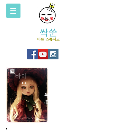
싹쑨
아트 스튜디오
바이
오
루시 J. 박
/전기