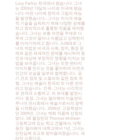
Lucy Park는 한국에서 왔습니다. 그녀
는 2003년 13살의 나이로 미국에 왔습
니다. 어린 나이에 창작과 그림의 재능
을 발견했습니다.. 그녀는 지식과 예술
적 기술을 습득하기 위해 다양한 공예를
하고 창의적으로 훌륭한 작품을 제작했
습니다. 그녀는 보통 자연을 주제로 다
루며 그것이 얼마나 아름답고 강력한지
를 이야기하려고 합니다.
is.때때로 그
녀의 작업은 비극과 사회, 정치, 환경 문
제와 같은 세계적인 문제를 제시하여 원
인과 대상에 부정적인 영향을 미치는 방
법을 보여줍니다.
그녀는 또한 판타지
이미지를 만드는 것을 좋아하며 자연과
인간의 모습을 일부와 협력합니다.
공
기 건조 점토 및 스컬피와 같은 점토 유
형. 그녀는 예술이 한국의 또 다른 언어
라고 믿습니다.
인류. 그녀는 시각적으
로 관객과 소통하고
의 유대를 발전시
키다
동정. 그녀는 델라웨어 미술관의
주니어 전시회에서 예술가로서의 경력
을 시작했습니다.
2006년. 고등학생이
던 2009년, 그녀는 벽화 작품에 선정되
었다.
DE 윌밍턴의 Thomas McKean
고등학교에 있는 학교 건물에서. 대학
동안
델라웨어 대학교에서 1년, 그녀는
인턴십에 조교로 받아들여졌습니다.
세
라믹 스튜디오.