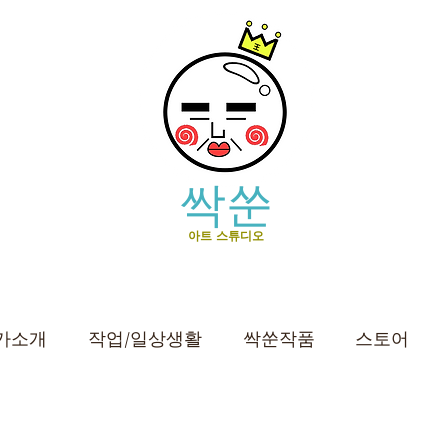
싹쑨
아트 스튜디오
가소개
작업/일상생활
싹쑨작품
스토어