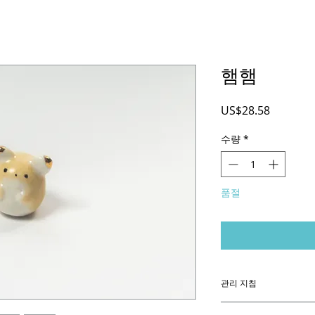
햄햄
가
US$28.58
격
수량
*
품절
관리 지침
매우 높은 온도에서 