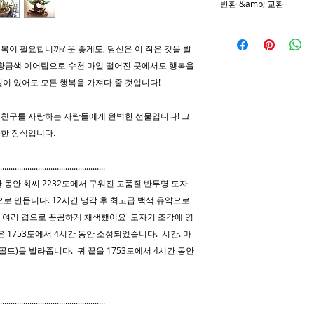
반환 &amp; 교환
100% 세라믹 조각입
(비누를 사용하는 경우
나는 당신이 당신의 
주의해서 다루어야 합
유로든 구매에 만족하
복이 필요합니까? 운 좋게도, 당신은 이 작은 것을 발
모든 곳에서 작은 조
주시면 문제를 해결하
황금색 이어팁으로 수천 마일 떨어진 곳에서도 행복을
인해 큰 상처를 입을
방법을 찾을 수 없는
일이 있어도 모든 행복을 가져다 줄 것입니다!
반품한 후 수령 후 1
포함하지 않은
전체 
 친구를 사랑하는 사람들에게 완벽한 선물입니다! 그
모든 반품에 배송 확인
륭한 장식입니다.
호를 제공하십시오. 
................................................
**나는 아니에요 취
동안 화씨 2232도에서 구워진 고품질 반투명 도자
***맞춤형 제품은 반
으로 만듭니다. 12시간 냉각 후 최고급 백색 유약으로
. 여러 겹으로 꼼꼼하게 채색했어요 도자기 조각에 영
SAK-SOON 보물을
 1753도에서 4시간 동안 소성되었습니다. 시간. 마
강아지의 손이 닿는 
떨어뜨리거나 깨뜨려 
골드)을 발라줍니다. 귀 끝을 1753도에서 4시간 동안
이가 내 작품을 분해
않습니다. 양해 해 주
................................................