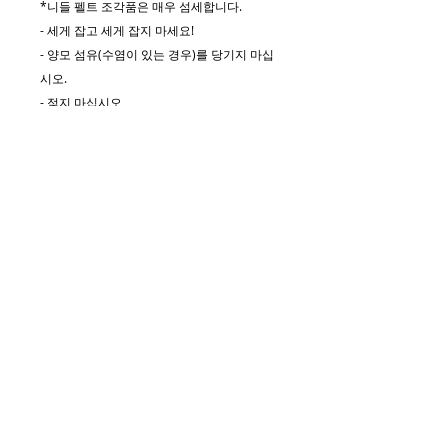
*니들 펠트 조각품은 매우 섬세합니다.
- 세게 잡고 세게 잡지 마세요!
- 양모 섬유(수염이 있는 경우)를 당기지 마십
시오.
- 젖지 마십시오
-드라이 클리닝
- 어린이 및 애완동물의 손이 닿지 않는 곳에
보관하십시오.
---아래 링크를 통해서도 어떻게 만들어졌는지
확인하실 수 있습니다!!----
https://www.youtube.com/watch?
v=-5VlGzOb7WE
반품 정책
나는 당신이 당신의 구매에 만족하기를
개인 정보 정책
바랍니다. 어떤 이유로든 구매에 만족
하지 못하셨다면 먼저 저에게 연락해