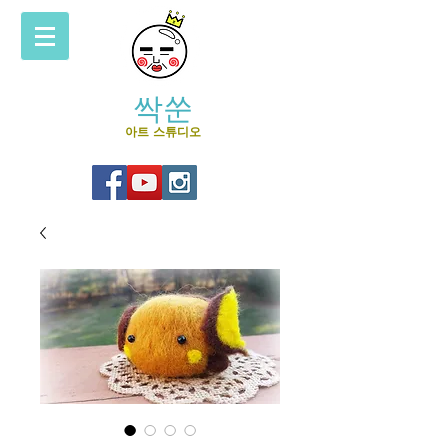
싹쑨
아트 스튜디오