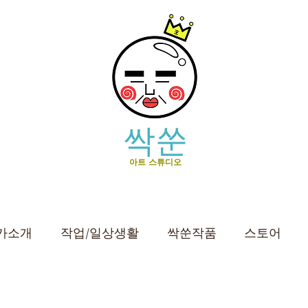
싹쑨
아트 스튜디오
가소개
작업/일상생활
싹쑨작품
스토어