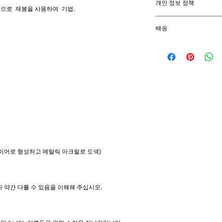
개인 정보 정책
유로든 구매에 만족하
업으로 재봉을 사용하여 기법.
주시면 문제를 해결하
배송 및 청구지 주소,
방법을 찾을 수 없는 
배송
귀하의 주문에 대
품한 후 수령 후 10
주문을 이행하려
본 상품은 주문제작 
외한 전체 구매 가격
법적 이유(예: 세금
요되며 배송까지 3~4
더 일찍 주문해야 하
모든 반품에 배송 확인
요청을 수용하기 위해
호를 제공하십시오. 모
됩니다.
취소 및 교환을 받지 
SAK-SOON 보물을
강아지의 손이 닿는 
와이어로 형성하고 메탈릭 아크릴로 도색)
떨어뜨리거나 깨뜨려 
내 조각을 분해해도 
양해 해 주셔서 감사
 약간 다를 수 있음을 이해해 주십시오.