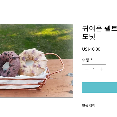
귀여운 펠트 
도넛
가
US$10.00
격
수량
*
반품 정책
나는 당신이 당신의 