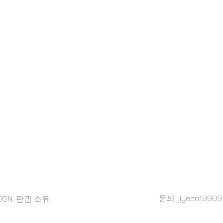
문의:
jiyeon19909
SOON. 판권 소유.