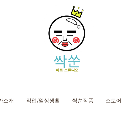
싹쑨
아트 스튜디오
가소개
작업/일상생활
싹쑨작품
스토어