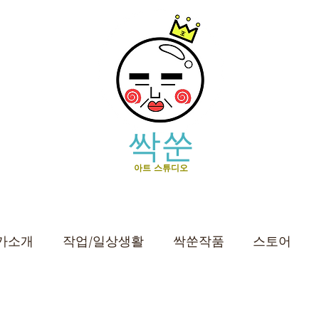
싹쑨
아트 스튜디오
가소개
작업/일상생활
싹쑨작품
스토어