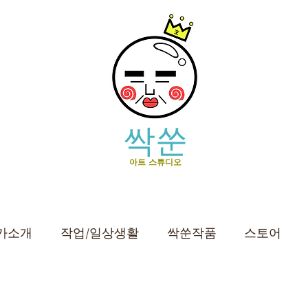
싹쑨
아트 스튜디오
가소개
작업/일상생활
싹쑨작품
스토어