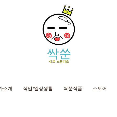
싹쑨
아트 스튜디오
가소개
작업/일상생활
싹쑨작품
스토어