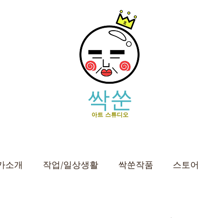
싹쑨
아트 스튜디오
가소개
작업/일상생활
싹쑨작품
스토어